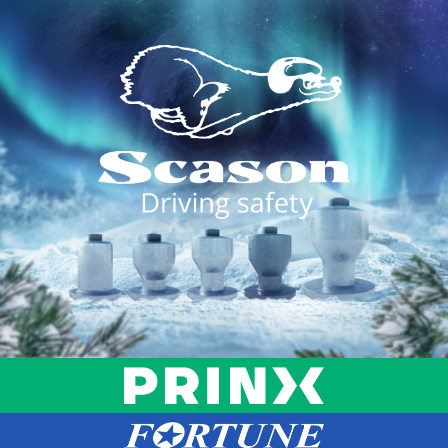
Siirry
suoraan
sisältöön