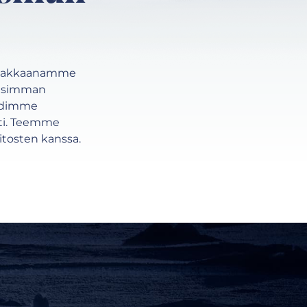
 Asiakkaanamme
llisimman
ehdimme
sti. Teemme
itosten kanssa.