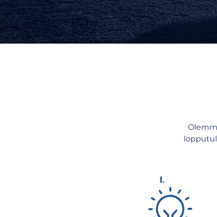
Olemme
lopputul
1.