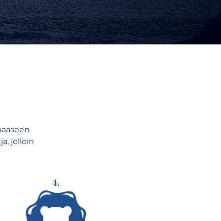
haaseen
, jolloin
4.