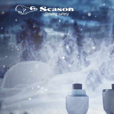
Siirry
suoraan
Scason
sisältöön