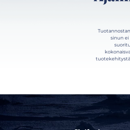
Tuotannostamm
sinun ei
suorit
kokonaisva
tuotekehitysta