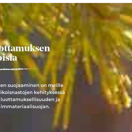
ottamuksen
oisia
iden suojaaminen on meille
ikoisnastojen kehityksessä
luottamuksellisuuden ja
immateriaalisuojan.