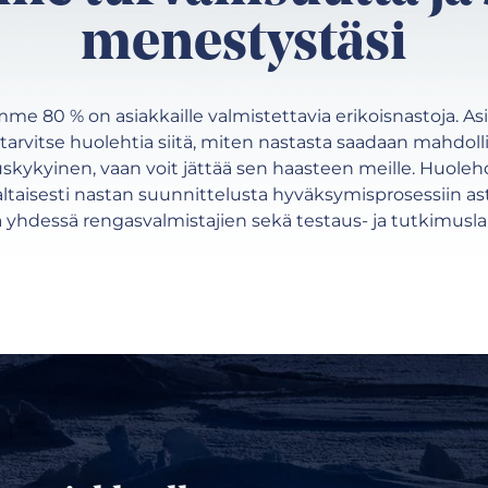
menestystäsi
e 80 % on asiakkaille valmistettavia erikoisnastoja.
 tarvitse huolehtia siitä, miten nastasta saadaan mahdo
uskykyinen, vaan voit jättää sen haasteen meille. Huol
ltaisesti nastan suunnittelusta hyväksymisprosessiin a
̈ yhdessä rengasvalmistajien sekä testaus- ja tutkimusla