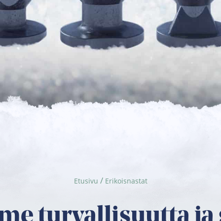
/
Etusivu
Erikoisnastat
e turvallisuutta ja