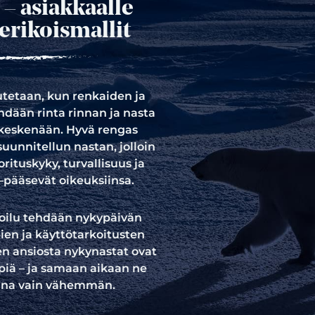
 – asiakkaalle
erikoismallit
tetaan, kun renkaiden ja
hdään rinta rinnan ja nasta
 keskenään. Hyvä rengas
suunnitellun nastan, jolloin
rituskyky, turvallisuus ja
–pääsevät oikeuksiinsa.
oilu tehdään nykypäivän
ien ja käyttötarkoitusten
n ansiosta nykynastat ovat
piä – ja samaan aikaan ne
aina vain vähemmän.