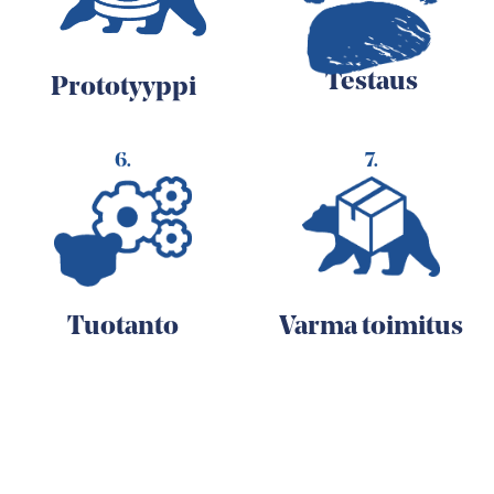
Testaus
Prototyyppi
6.
7.
Tuotanto
Varma toimitus