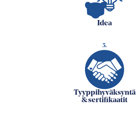
Idea
5.
Tyyppihyväksyntä
& sertifikaatit