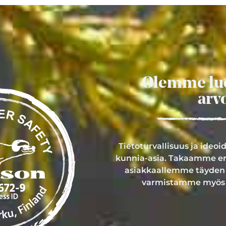
Olemme lu
arv
Tietoturvallisuus ja ideo
kunnia-asia. Takaamme er
asiakkaallemme täyden 
varmistamme myös 