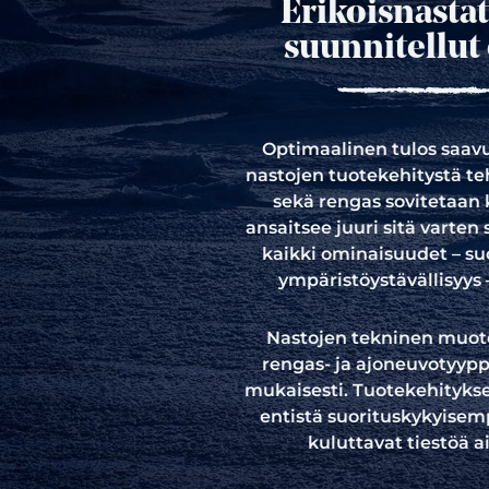
Erikoisnastat
suunnitellut 
Optimaalinen tulos saavu
nastojen tuotekehitystä te
sekä rengas sovitetaan
ansaitsee juuri sitä varten 
kaikki ominaisuudet – suo
ympäristöystävällisyys 
Nastojen tekninen muot
rengas- ja ajoneuvotyypp
mukaisesti. Tuotekehitykse
entistä suorituskykyisem
kuluttavat tiestöä 